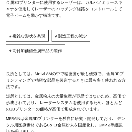
金属3Dプリンターに使用するレーザーは、ガルバノミラースキ
ャナを使用してレーザーの
ハッチング経路をコントロールして
電子ビームを動かす構造です。
# 複雑な形状を具現
# 製造工程の減少
# 高付加価値金属部品の製作
長所としては、Metal AMの中で精密度が最も優秀で、
金属3Dプ
リンティングで精密な部品を製造するときに最も多く使われる方
法です。
短所としては、金属粉末の大量生産が容易ではないため、高価で
形成されており、
レーザーシステムを使用するため、ほとんど
の3Dプリンターの価格が高価で形成されています。
MERAINは金属3Dプリンターを独自に研究・開発しており、
デン
タル用医療素材であるCo-Cr金属粉末を国産化し、GMP 2等級認
証を受けました。