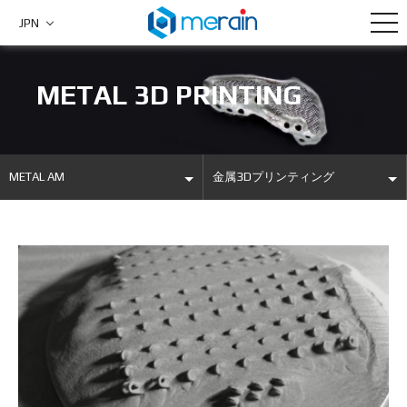
JPN
METAL 3D PRINTING
METAL AM
金属3Dプリンティング
COMPANY
金属3Dプリンティング
PRODUCTS
DFAM
METAL AM
DENTAL
BOARD
EDUCATION
CUSTOMER